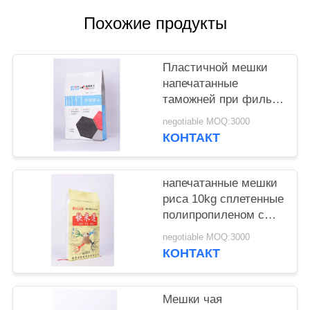
Похожие продукты
Пластичной мешки
напечатанные
таможней при фильм
BOPP Perlized
negotiable MOQ:3000
печатая материал
КОНТАКТ
сплетенный PP
напечатанные мешки
риса 10kg сплетенные
полипропиленом с
таможней резьбы
negotiable MOQ:3000
ручки шить
КОНТАКТ
Мешки чая