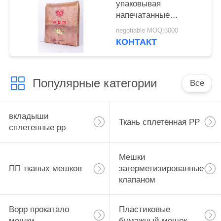
упаковывая
напечатанные
таможней с Bopp Eco
negotiable MOQ:3000
сплетенным PP
КОНТАКТ
материальным
содружественным
Популярные категории
Все
вкладыши
Ткань сплетенная PP
сплетенные pp
Мешки
ПП тканых мешков
загерметизированные
клапаном
Bopp прокатало
Пластиковые
мешки
бумажный мешок