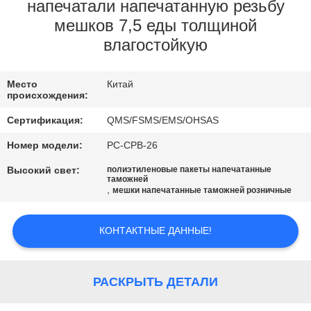
КОНТРОЛЬ
напечатали напечатанную резьбу
мешков 7,5 еды толщиной
КАЧЕСТВА
влагостойкую
КОНТАКТНЫЕ
Место
Китай
ДАННЫЕ
происхождения:
Сертификация:
QMS/FSMS/EMS/OHSAS
ОТПРАВИТЬ
Номер модели:
PC-CPB-26
ЗАПРОС
Высокий свет:
полиэтиленовые пакеты напечатанные
таможней
,
мешки напечатанные таможней розничные
КАРТА
САЙТА
КОНТАКТНЫЕ ДАННЫЕ!
PRIVACY
РАСКРЫТЬ ДЕТАЛИ
POLICY