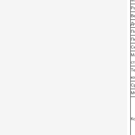
М
Р
В
Д
П
П
С
М
ст
Т
к
С
M
К