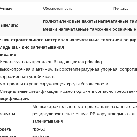
ункция:
Обеспеченность
Печать:
полиэтиленовые пакеты напечатанные та
Выделить:
мешки напечатанные таможней розничные
ешки строительного материала напечатанные таможней рецир
кладыша - дно запечатывания
писание:
Используя полипропилен, 6 видов цветов pringting
высокопрочная и анти--uv, высокотемпературная упорная, сопроти
коррозионная устойчивость
материал и охрана окружающей среды безопасности
Специальные спецификации можно подгонять согласно требования
пецификации:
Мешки строительного материала напечатанные т
родукты
рециркулируют сплетенную PP жару вкладыша - дн
запечатывания
одель
rpb-60