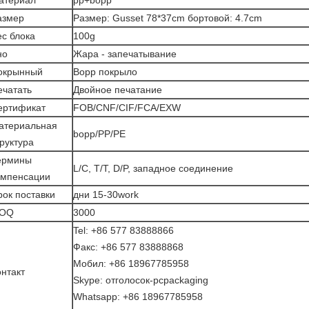
атериал
pp+bopp
азмер
Размер:
Gusset
78*37cm
бортовой: 4.7cm
ес блока
100g
но
Жара - запечатывание
окрынный
Bopp покрыло
ечатать
Двойное печатание
ертификат
FOB/CNF/CIF/FCA/EXW
атериальная
bopp/PP/PE
руктура
ермины
L/C, T/T, D/P, западное соединение
омпенсации
рок поставки
дни 15-30work
OQ
3000
Tel: +86 577 83888866
Факс: +86 577 83888868
Мобил: +86 18967785958
онтакт
Skype: отголосок-pcpackaging
Whatsapp: +86 18967785958