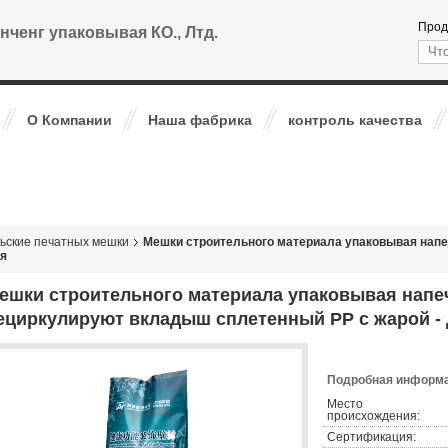
Прод
нченг упаковывая КО., Лтд.
О Компании
Наша фабрика
контроль качества
ьские печатных мешки
Мешки строительного материала упаковывая нап
ия
ешки строительного материала упаковывая напе
ециркулируют вкладыш сплетенный PP с жарой -
Подробная информа
Место
происхождения:
Сертификация: