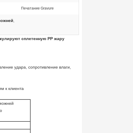
Печатание Gravure
можней
,
кулируют сплетенную PP жару
вление удара, сопротивление влаги,
м к клиента
аможней
о