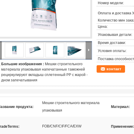
Номер модели:
Оплата и доставка 
Количество мин зака
Цена:
Упаковывая детали:
Время доставки:
Условия оплаты:
Поставка способност
Большие изображения :
Мешки строительного
контакт
материала упаковывая напечатанные таможней
рециркулируют вкладыш сплетенный PP с жарой -
дном запечатывания
Мешки строительного материала
азвание продукта:
Материал:
упаковывая
FOB/CNF/CIF/FCA/EXW
radeTerms:
Применение