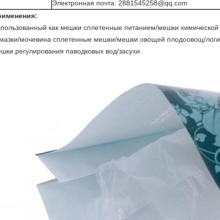
Электронная почта: 2881545258@qq.com
рименения:
пользованный как мешки сплетенные питанием/мешки химическо
мазки/мочевина сплетенные мешки/мешки овощей плодоовощ/логи
шки регулирования паводковых вод/засухи.