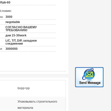
Rpb-60
Условия:
за:
3000
negotiable
СОГЛАСНО ВАШЕМУ
ТРЕБОВАНИЮ
дни 15-30work
L/C, T/T, D/P, западное
соединение
и:
3000000
bopp+pp
Упаковывать строительного
:
материала