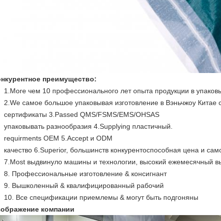
онкурентное преимущество:
1.More чем 10 профессионального лет опыта продукции в упаковы
2.We самое большое упаковывая изготовление в Вэньчжоу Китае 
сертификаты 3.Passed QMS/FSMS/EMS/OHSAS
упаковывать разнообразия 4.Supplying пластичный.
requirments OEM 5.Accept и ODM
качество 6.Superior, большинств конкурентоспособная цена и са
7.Most выдвинуло машины и технологии, высокий ежемесячный в
8. Профессиональные изготовление & консигнант
9. Вышколенный & квалифицированный рабочий
10. Все спецификации приемлемы & могут быть подгоняны
зображение компании