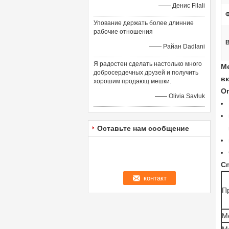
—— Денис Filali
Ф
Упование держать более длинние
рабочие отношения
—— Райан Dadlani
Я радостен сделать настолько много
М
добросердечных друзей и получить
в
хорошим продающ мешки.
О
—— Olivia Savluk
Оставьте нам сообщение
С
П
М