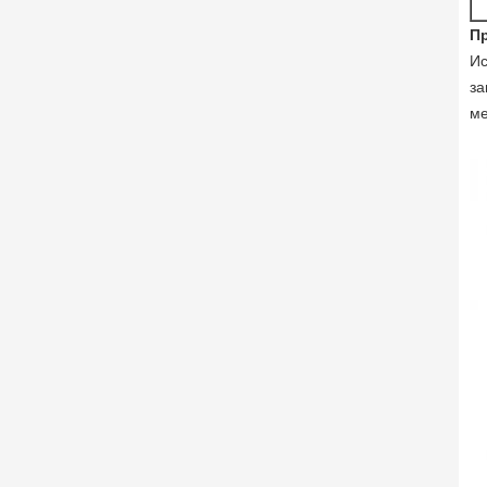
П
Ис
за
ме