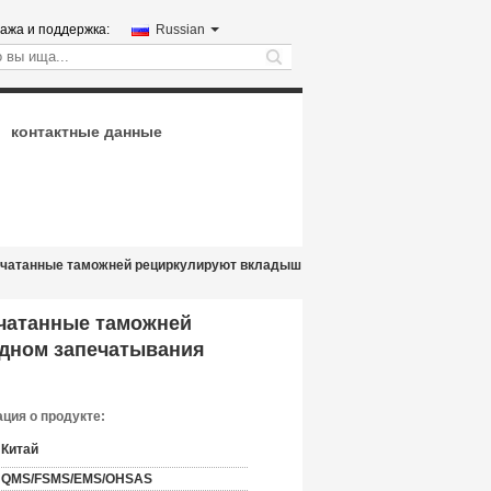
ажа и поддержка:
Russian
search
контактные данные
ечатанные таможней рециркулируют вкладыш
чатанные таможней
 дном запечатывания
ция о продукте:
Китай
QMS/FSMS/EMS/OHSAS