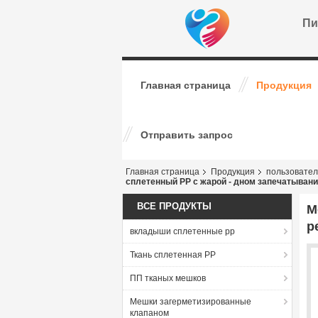
Пи
Главная страница
Продукция
Отправить запрос
Главная страница
Продукция
пользовател
сплетенный PP с жарой - дном запечатыван
ВСЕ ПРОДУКТЫ
М
р
вкладыши сплетенные pp
Ткань сплетенная PP
ПП тканых мешков
Мешки загерметизированные
клапаном